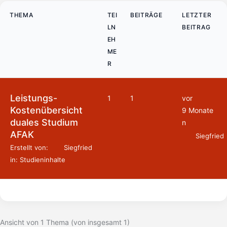
THEMA
TEI
BEITRÄGE
LETZTER
LN
BEITRAG
EH
ME
R
Leistungs-
1
1
vor
Kostenübersicht
9 Monate
duales Studium
n
AFAK
Siegfried
Erstellt von:
Siegfried
in:
Studieninhalte
Ansicht von 1 Thema (von insgesamt 1)