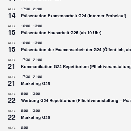
17:30
-
21:00
AUG.
14
Präsentation Examensarbeit G24 (interner Probelauf)
10:00
-
13:00
AUG.
15
Präsentation Hausarbeit G25 (ab 10 Uhr)
10:00
-
13:00
AUG.
15
Präsentation der Examensarbeit der G24 (Öffentlich, ab
17:30
-
21:00
AUG.
21
Kommunikation G24 Repetitorium (Pflichtveranstaltung
17:30
-
21:00
AUG.
21
Marketing G25
8:00
-
13:00
AUG.
22
Werbung G24 Repetitorium (Pflichtveranstaltung – Prä
8:00
-
13:00
AUG.
22
Marketing G25
0:00
AUG.