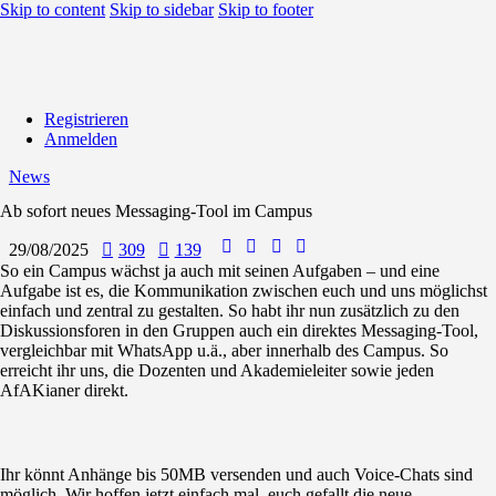
Skip to content
Skip to sidebar
Skip to footer
Registrieren
Anmelden
News
Ab sofort neues Messaging-Tool im Campus
29/08/2025
309
139
So ein Campus wächst ja auch mit seinen Aufgaben – und eine
Aufgabe ist es, die Kommunikation zwischen euch und uns möglichst
einfach und zentral zu gestalten. So habt ihr nun zusätzlich zu den
Diskussionsforen in den Gruppen auch ein direktes Messaging-Tool,
vergleichbar mit WhatsApp u.ä., aber innerhalb des Campus. So
erreicht ihr uns, die Dozenten und Akademieleiter sowie jeden
AfAKianer direkt.
Ihr könnt Anhänge bis 50MB versenden und auch Voice-Chats sind
möglich. Wir hoffen jetzt einfach mal, euch gefallt die neue